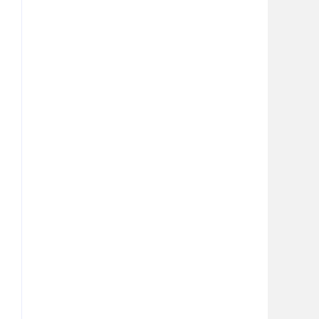
search
panel.