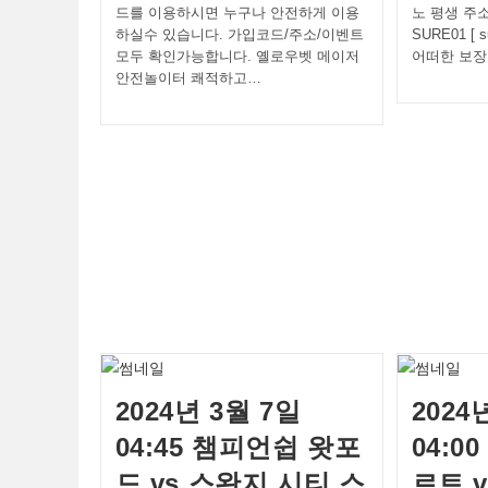
드를 이용하시면 누구나 안전하게 이용
노 평생 주소
하실수 있습니다. 가입코드/주소/이벤트
SURE01 [
모두 확인가능합니다. 옐로우벳 메이저
어떠한 보장
안전놀이터 쾌적하고…
2024년 3월 7일
2024
04:45 챔피언쉽 왓포
04:0
드 vs 스완지 시티 스
르트 