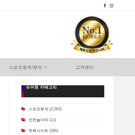
스포츠중계/분석
고객센터
슈어맨 카테고리
스포츠분석
(2,263)
안전놀이터
(11)
먹튀사이트
(355)