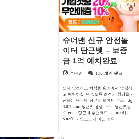
슈어맨 신규 안전놀
이터 당근벳 – 보증
금 1억 예치완료
Post
Post
슈어맨
100 개의 댓글
author:
comments:
보다 안전하고 쾌적한 환경에서 안심하
고 배팅하실 수 있도록 최적의 환경을 제
공하는 당근벳 당근벳 도메인 주소 : dg-
4001.com 당근벳 평생주소 : 당근벳접
속.com 당근벳 추천코드 : [sure01] [
sure01 가입코드가 아닌 경우…