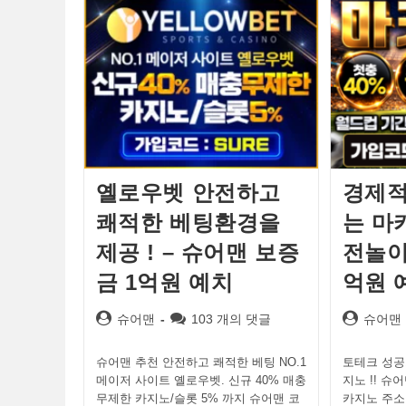
옐로우벳 안전하고
경제적
쾌적한 베팅환경을
는 마
제공 ! – 슈어맨 보증
전놀이
금 1억원 예치
억원 
Post
Post
Post
슈어맨
103 개의 댓글
슈어맨
author:
comments:
author:
슈어맨 추천 안전하고 쾌적한 베팅 NO.1
토테크 성공
메이저 사이트 옐로우벳. 신규 40% 매충
지노 !! 
무제한 카지노/슬롯 5% 까지 슈어맨 코
카지노 주소 