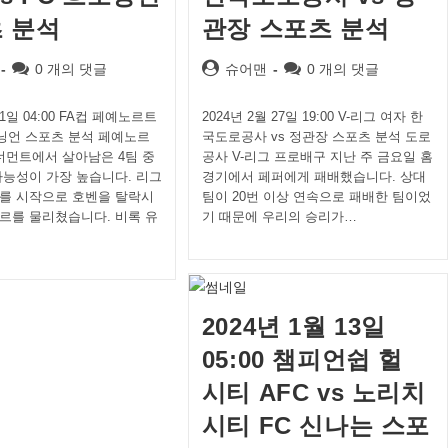
 분석
관장 스포츠 분석
Post
Post
Post
0 개의 댓글
슈어맨
0 개의 댓글
comments:
author:
comments:
 1일 04:00 FA컵 페예노르트
2024년 2월 27일 19:00 V-리그 여자 한
로닝언 스포츠 분석 페예노르
국도로공사 vs 정관장 스포츠 분석 도로
토너먼트에서 살아남은 4팀 중
공사 V-리그 프로배구 지난 주 금요일 홈
가능성이 가장 높습니다. 리그
경기에서 페퍼에게 패배했습니다. 상대
를 시작으로 호벤을 탈락시
팀이 20번 이상 연속으로 패배한 팀이었
르를 물리쳤습니다. 비록 유
기 때문에 우리의 승리가…
2024년 1월 13일
05:00 챔피언쉽 헐
시티 AFC vs 노리치
시티 FC 신나는 스포