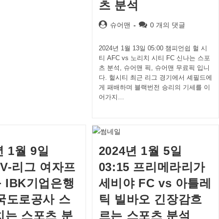
츠 분석
Post
Post
슈어맨
0 개의 댓글
author:
comments:
2024년 1월 13일 05:00 챔피언쉽 헐 시
티 AFC vs 노리치 시티 FC 신나는 스포
츠 분석, 슈어맨 픽, 슈어맨 무료픽 입니
다. 헐시티 최근 리그 경기에서 셰필드에
게 패배하며 블랙번전 승리의 기세를 이
어가지…
년 1월 9일
2024년 1월 5일
0 V-리그 여자프
03:15 프리메라리가
 IBK기업은행
세비야 FC vs 아틀레
한국도로공사 스
틱 빌바오 긴장감흐
치는 스포츠 분
르는 스포츠 분석