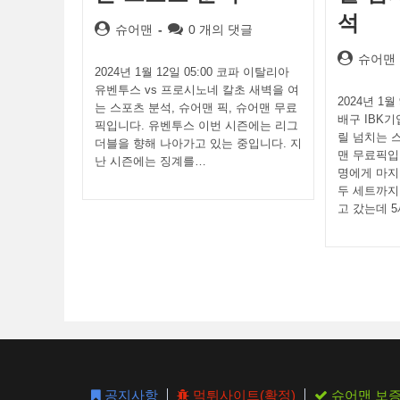
석
Post
Post
슈어맨
0 개의 댓글
author:
comments:
Post
슈어맨
2024년 1월 12일 05:00 코파 이탈리아
author:
유벤투스 vs 프로시노네 칼초 새벽을 여
2024년 1월
는 스포츠 분석, 슈어맨 픽, 슈어맨 무료
배구 IBK
픽입니다. 유벤투스 이번 시즌에는 리그
릴 넘치는 스
더블을 향해 나아가고 있는 중입니다. 지
맨 무료픽입
난 시즌에는 징계를…
명에게 마지
두 세트까지
고 갔는데 
공지사항
먹튀사이트(확정)
슈어맨 보