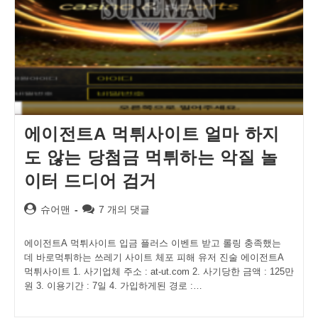
에이전트A 먹튀사이트 얼마 하지
도 않는 당첨금 먹튀하는 악질 놀
이터 드디어 검거
Post
Post
슈어맨
7 개의 댓글
author:
comments:
에이전트A 먹튀사이트 입금 플러스 이벤트 받고 롤링 충족했는
데 바로먹튀하는 쓰레기 사이트 체포 피해 유저 진술 에이전트A
먹튀사이트 1. 사기업체 주소 : at-ut.com 2. 사기당한 금액 : 125만
원 3. 이용기간 : 7일 4. 가입하게된 경로 :…