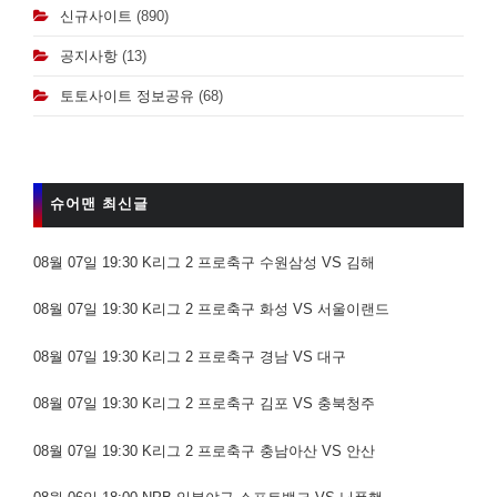
신규사이트
(890)
공지사항
(13)
토토사이트 정보공유
(68)
슈어맨 최신글
08월 07일 19:30 K리그 2 프로축구 수원삼성 VS 김해
08월 07일 19:30 K리그 2 프로축구 화성 VS 서울이랜드
08월 07일 19:30 K리그 2 프로축구 경남 VS 대구
08월 07일 19:30 K리그 2 프로축구 김포 VS 충북청주
08월 07일 19:30 K리그 2 프로축구 충남아산 VS 안산