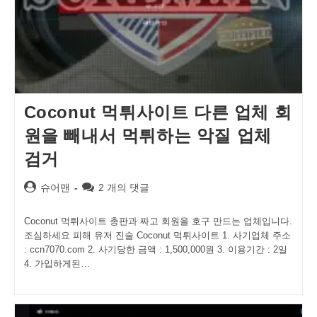
Coconut 먹튀사이트 다른 업체 회
원을 빼내서 먹튀하는 악질 업체
검거
Post
Post
슈어맨
2 개의 댓글
author:
comments:
Coconut 먹튀사이트 총판과 짜고 회원을 호구 만드는 업체입니다.
조심하세요 피해 유저 진술 Coconut 먹튀사이트 1. 사기업체 주소
: ccn7070.com 2. 사기당한 금액 : 1,500,000원 3. 이용기간 : 2일
4. 가입하게된…