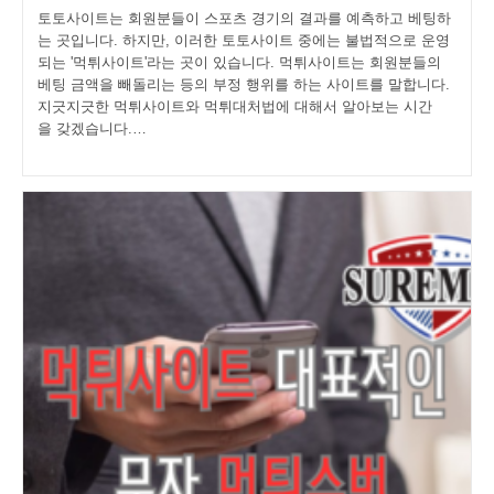
토토사이트는 회원분들이 스포츠 경기의 결과를 예측하고 베팅하
는 곳입니다. 하지만, 이러한 토토사이트 중에는 불법적으로 운영
되는 '먹튀사이트'라는 곳이 있습니다. 먹튀사이트는 회원분들의
베팅 금액을 빼돌리는 등의 부정 행위를 하는 사이트를 말합니다.
지긋지긋한 먹튀사이트와 먹튀대처법에 대해서 알아보는 시간
을 갖겠습니다.…