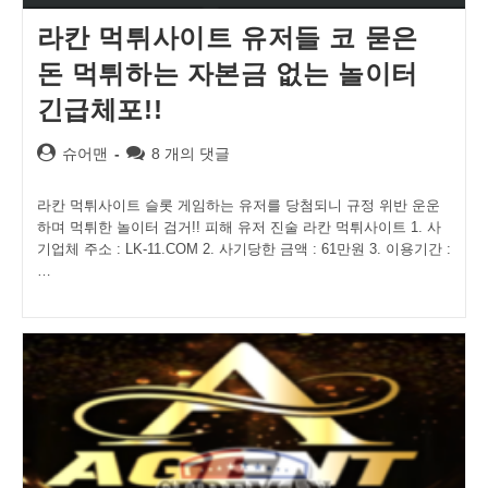
라칸 먹튀사이트 유저들 코 묻은
돈 먹튀하는 자본금 없는 놀이터
긴급체포!!
Post
Post
슈어맨
8 개의 댓글
author:
comments:
라칸 먹튀사이트 슬롯 게임하는 유저를 당첨되니 규정 위반 운운
하며 먹튀한 놀이터 검거!! 피해 유저 진술 라칸 먹튀사이트 1. 사
기업체 주소 : LK-11.COM 2. 사기당한 금액 : 61만원 3. 이용기간 :
…