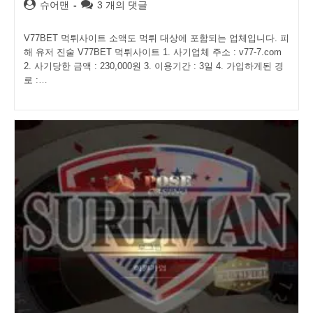
Post
Post
슈어맨
3 개의 댓글
author:
comments:
V77BET 먹튀사이트 소액도 먹튀 대상에 포함되는 업체입니다. 피
해 유저 진술 V77BET 먹튀사이트 1. 사기업체 주소 : v77-7.com
2. 사기당한 금액 : 230,000원 3. 이용기간 : 3일 4. 가입하게된 경
로 :…