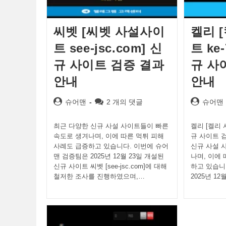
씨벳 [씨벳 사설사이
켈리 
트 see-jsc.com] 신
트 ke-
규 사이트 검증 결과
규 사
안내
안내
Post
Post
Post
슈어맨
2 개의 댓글
슈어맨
author:
comments:
author:
최근 다양한 신규 사설 사이트들이 빠른
켈리 [켈리 사
속도로 생겨나며, 이에 따른 먹튀 피해
규 사이트 
사례도 급증하고 있습니다. 이번에 슈어
신규 사설 
맨 검증팀은 2025년 12월 23일 개설된
나며, 이에
신규 사이트 씨벳 [see-jsc.com]에 대해
하고 있습니
철저한 조사를 진행하였으며,…
2025년 12