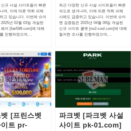
 신규 사설 사이트들이 빠른
최근 다양한 신규 사설 사이트들이 빠른
나며, 이에 따른 먹튀 피해
속도로 생겨나며, 이에 따른 먹튀 피해
하고 있습니다. 이번에 슈어
사례도 급증하고 있습니다. 이번에 슈어
2025년 02월 03일 개설된
맨 검증팀은 2025년 04월 09일 개설된
어 [fair599.com]에 대해
신규 사이트 쿨벳 [no2-cool.com]에 대해
를 진행하였으며,…
철저한 조사를 진행하였으며,…
벳 [프린스벳
파크벳 [파크벳 사설
이트 pr-
사이트 pk-01.com]