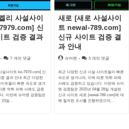
[켈리 사설사이
새로 [새로 사설사이
7979.com] 신
트 newal-789.com]
이트 검증 결과
신규 사이트 검증 결
과 안내
Post
Post
Post
7 개의 댓글
슈어맨
3 개의 댓글
comments:
author:
comments:
설사이트 ke-7979.com] 신
최근 다양한 신규 사설 사이트들이 빠른
검증 결과 안내 최근 다양한
속도로 생겨나며, 이에 따른 먹튀 피해
사이트들이 빠른 속도로 생겨
사례도 급증하고 있습니다. 이번에 슈어
 따른 먹튀 피해 사례도 급증
맨 검증팀은 2025년 04월 28일 개설된
다. 이번에 슈어맨 검증팀은
신규 사이트 새로 [newal-789.com]에 대
월 23일…
해 철저한 조사를 진행하였으며,…