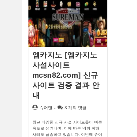
엠카지노 [엠카지노
사설사이트
mcsn82.com] 신규
사이트 검증 결과 안
내
Post
Post
슈어맨
3 개의 댓글
author:
comments:
최근 다양한 신규 사설 사이트들이 빠른
속도로 생겨나며, 이에 따른 먹튀 피해
사례도 급증하고 있습니다. 이번에 슈어