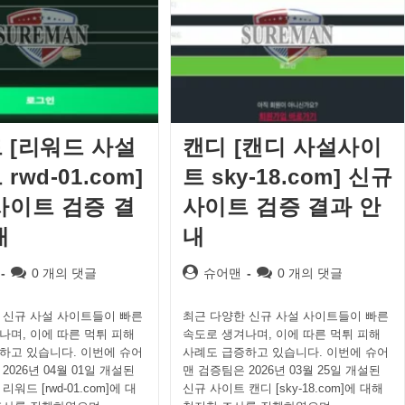
 [리워드 사설
캔디 [캔디 사설사이
rwd-01.com]
트 sky-18.com] 신규
사이트 검증 결
사이트 검증 결과 안
내
내
Post
Post
Post
0 개의 댓글
슈어맨
0 개의 댓글
comments:
author:
comments:
 신규 사설 사이트들이 빠른
최근 다양한 신규 사설 사이트들이 빠른
나며, 이에 따른 먹튀 피해
속도로 생겨나며, 이에 따른 먹튀 피해
하고 있습니다. 이번에 슈어
사례도 급증하고 있습니다. 이번에 슈어
2026년 04월 01일 개설된
맨 검증팀은 2026년 03월 25일 개설된
워드 [rwd-01.com]에 대
신규 사이트 캔디 [sky-18.com]에 대해