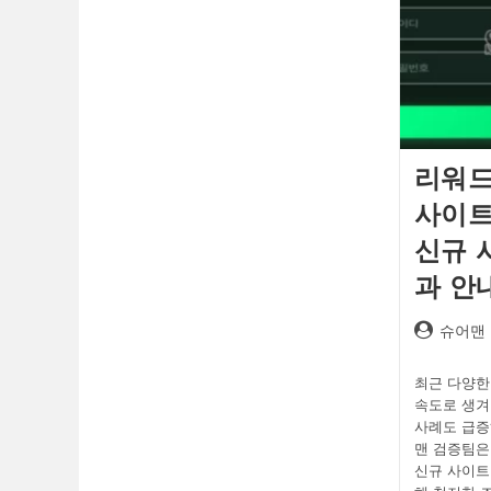
리워드
사이트 
신규 
과 안
Post
슈어맨
author:
최근 다양한
속도로 생겨
사례도 급증
맨 검증팀은 
신규 사이트 리