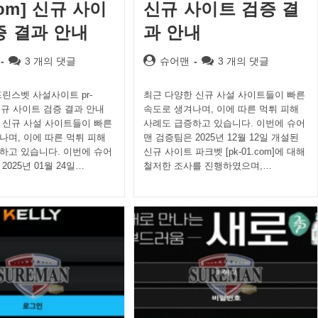
com] 신규 사이
신규 사이트 검증 결
증 결과 안내
과 안내
Post
Post
Post
3 개의 댓글
슈어맨
3 개의 댓글
comments:
author:
comments:
린스벳 사설사이트 pr-
최근 다양한 신규 사설 사이트들이 빠른
] 신규 사이트 검증 결과 안내
속도로 생겨나며, 이에 따른 먹튀 피해
 신규 사설 사이트들이 빠른
사례도 급증하고 있습니다. 이번에 슈어
나며, 이에 따른 먹튀 피해
맨 검증팀은 2025년 12월 12일 개설된
하고 있습니다. 이번에 슈어
신규 사이트 파크벳 [pk-01.com]에 대해
2025년 01월 24일…
철저한 조사를 진행하였으며,…