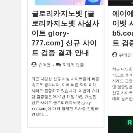
글로리카지노벳 [글
에이에
로리카지노벳 사설사
이벳 
이트 glory-
b5.c
777.com] 신규 사이
트 검
트 검증 결과 안내
Post
슈어맨
author:
Post
Post
슈어맨
3 개의 댓글
author:
comments:
최근 다양한
속도로 생겨
최근 다양한 신규 사설 사이트들이 빠른
사례도 급증
속도로 생겨나며, 이에 따른 먹튀 피해
맨 검증팀은 
사례도 급증하고 있습니다. 이번에 슈어
신규 사이트 
맨 검증팀은 2024년 12월 15일 개설된
대해 철저한
신규 사이트 글로리카지노벳 [glory-
777.com]에 대해 철저한 조사를 진행하
였으며,…