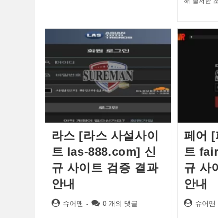
해 철저한 
라스 [라스 사설사이
페어 
트 las-888.com] 신
트 fai
규 사이트 검증 결과
규 사
안내
안내
Post
Post
Post
슈어맨
0 개의 댓글
슈어맨
author:
comments:
author: