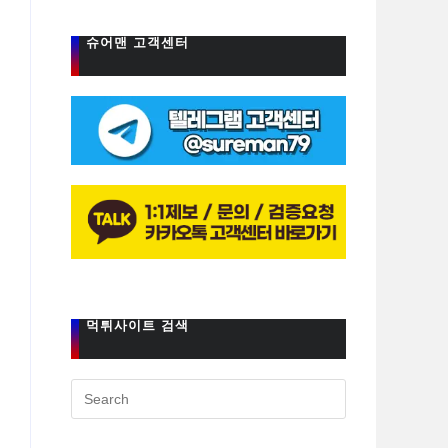
슈어맨 고객센터
먹튀사이트 검색
Press
Escape
to