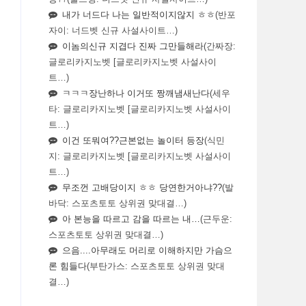
내가 너드다 나는 일반적이지않지 ㅎㅎ
(반포
자이: 너드벳 신규 사설사이트…)
이놈의신규 지겹다 진짜 그만들해라
(간짜장:
글로리카지노벳 [글로리카지노벳 사설사이
트…)
ㅋㅋㅋ장난하나 이거또 짱깨냄새난다
(세우
타: 글로리카지노벳 [글로리카지노벳 사설사이
트…)
이건 또뭐여??근본없는 놀이터 등장
(식민
지: 글로리카지노벳 [글로리카지노벳 사설사이
트…)
무조껀 고배당이지 ㅎㅎ 당연한거아냐??
(발
바닥: 스포츠토토 상위권 맞대결…)
아 본능을 따르고 감을 따르는 내…
(근두운:
스포츠토토 상위권 맞대결…)
으음....아무래도 머리로 이해하지만 가슴으
론 힘들다
(부탄가스: 스포츠토토 상위권 맞대
결…)