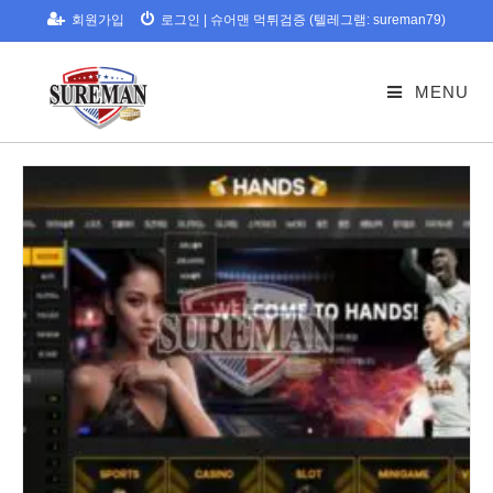
Skip
회원가입
로그인
|
슈어맨 먹튀검증 (텔레그램: sureman79)
to
content
MENU