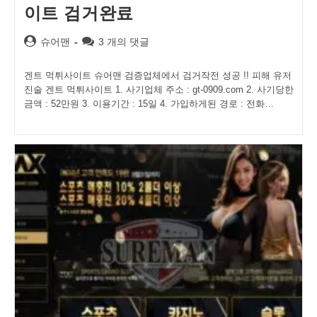
이트 검거완료
Post
Post
슈어맨
3 개의 댓글
author:
comments:
겐트 먹튀사이트 슈어맨 검증업체에서 검거작전 성공 !! 피해 유저
진술 겐트 먹튀사이트 1. 사기업체 주소 : gt-0909.com 2. 사기당한
금액 : 52만원 3. 이용기간 : 15일 4. 가입하게된 경로 : 전화…