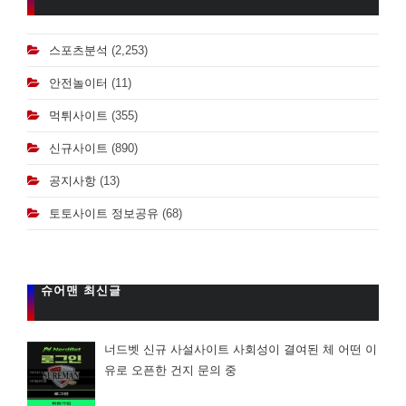
스포츠분석
(2,253)
안전놀이터
(11)
먹튀사이트
(355)
신규사이트
(890)
공지사항
(13)
토토사이트 정보공유
(68)
슈어맨 최신글
너드벳 신규 사설사이트 사회성이 결여된 체 어떤 이
유로 오픈한 건지 문의 중