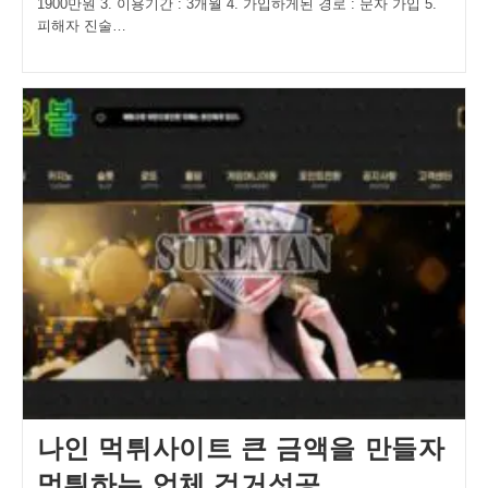
1900만원 3. 이용기간 : 3개월 4. 가입하게된 경로 : 문자 가입 5.
피해자 진술…
나인 먹튀사이트 큰 금액을 만들자
먹튀하는 업체 검거성공