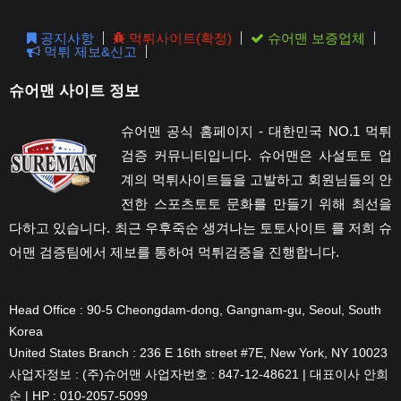
pane
공지사항
먹튀사이트(확정)
슈어맨 보증업체
먹튀 제보&신고
슈어맨 사이트 정보
슈어맨 공식 홈페이지 - 대한민국 NO.1 먹튀
검증 커뮤니티입니다. 슈어맨은 사설토토 업
계의 먹튀사이트들을 고발하고 회원님들의 안
전한 스포츠토토 문화를 만들기 위해 최선을
다하고 있습니다. 최근 우후죽순 생겨나는 토토사이트 를 저희 슈
어맨 검증팀에서 제보를 통하여 먹튀검증을 진행합니다.
Head Office : 90-5 Cheongdam-dong, Gangnam-gu, Seoul, South
Korea
United States Branch : 236 E 16th street #7E, New York, NY 10023
사업자정보 : (주)슈어맨 사업자번호 : 847-12-48621 | 대표이사 안희
순 | HP : 010-2057-5099