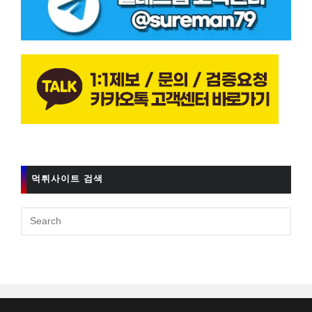
먹튀사이트 검색
Pres
Esc
to
clos
the
sear