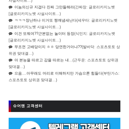
사설사이트…)
이놈의신규 지겹다 진짜 그만들해라
(간짜장: 글로리카지노벳
[글로리카지노벳 사설사이트…)
ㅋㅋㅋ장난하나 이거또 짱깨냄새난다
(세우타: 글로리카지노벳
[글로리카지노벳 사설사이트…)
이건 또뭐여??근본없는 놀이터 등장
(식민지: 글로리카지노벳
[글로리카지노벳 사설사이트…)
무조껀 고배당이지 ㅎㅎ 당연한거아냐??
(발바닥: 스포츠토토 상
위권 맞대결…)
아 본능을 따르고 감을 따르는 내…
(근두운: 스포츠토토 상위권
맞대결…)
으음....아무래도 머리로 이해하지만 가슴으론 힘들다
(부탄가스:
스포츠토토 상위권 맞대결…)
슈어맨 고객센터