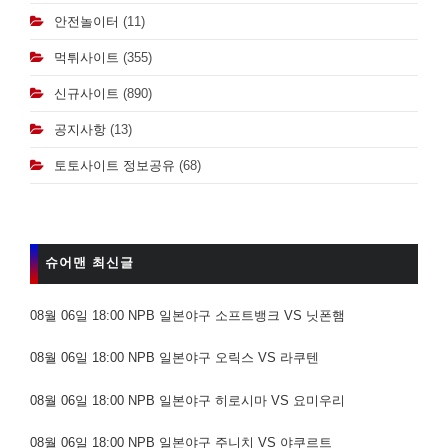
안전놀이터
(11)
먹튀사이트
(355)
신규사이트
(890)
공지사항
(13)
토토사이트 정보공유
(68)
슈어맨 최신글
08월 06일 18:00 NPB 일본야구 소프트뱅크 VS 닛폰햄
08월 06일 18:00 NPB 일본야구 오릭스 VS 라쿠텐
08월 06일 18:00 NPB 일본야구 히로시마 VS 요미우리
08월 06일 18:00 NPB 일본야구 주니치 VS 야쿠르트