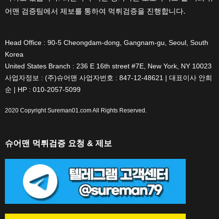
어맨 검증팀에서 제보를 통하여 먹튀검증을 진행합니다.
Head Office : 90-5 Cheongdam-dong, Gangnam-gu, Seoul, South
Korea
United States Branch : 236 E 16th street #7E, New York, NY 10023
사업자정보 : (주)슈어맨 사업자번호 : 847-12-48621 | 대표이사 안희
순 | HP : 010-2057-5099
2020 Copyright
Sureman01.com
All Rights Reserved.
슈어맨 먹튀검증 요청 & 제보