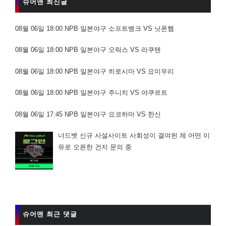
슈어맨 최신글
08월 06일 18:00 NPB 일본야구 소프트뱅크 VS 닛폰햄
08월 06일 18:00 NPB 일본야구 오릭스 VS 라쿠텐
08월 06일 18:00 NPB 일본야구 히로시마 VS 요미우리
08월 06일 18:00 NPB 일본야구 주니치 VS 야쿠르트
08월 06일 17:45 NPB 일본야구 요코하마 VS 한신
너드벳 신규 사설사이트 사회성이 결여된 체 어떤 이
유로 오픈한 건지 문의 중
슈어맨 최근 댓글