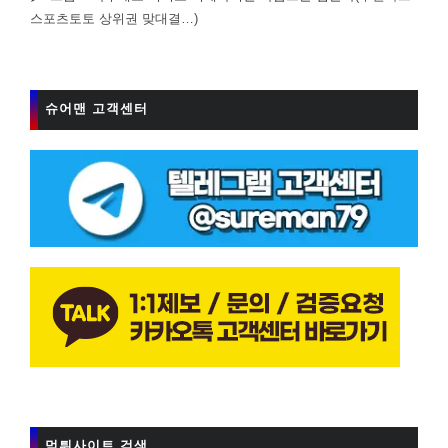
스포츠토토 상위권 맞대결…)
슈어맨 고객센터
먹튀사이트 검색