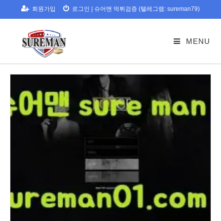
Skip
회원가입
로그인
|
슈어맨 먹튀검증 (텔레그램: sureman79)
to
content
MENU