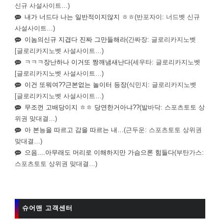
신규 사설사이트…)
내가 너드다 나는 일반적이지않지 ㅎㅎ
(반포자이: 너드벳 신규
사설사이트…)
이놈의신규 지겹다 진짜 그만들해라
(간짜장: 글로리카지노벳
[글로리카지노벳 사설사이트…)
ㅋㅋㅋ장난하나 이거또 짱깨냄새난다
(세우타: 글로리카지노벳
[글로리카지노벳 사설사이트…)
이건 또뭐여??근본없는 놀이터 등장
(식민지: 글로리카지노벳
[글로리카지노벳 사설사이트…)
무조껀 고배당이지 ㅎㅎ 당연한거아냐??
(발바닥: 스포츠토토 상
위권 맞대결…)
아 본능을 따르고 감을 따르는 내…
(근두운: 스포츠토토 상위권
맞대결…)
으음....아무래도 머리로 이해하지만 가슴으론 힘들다
(부탄가스:
스포츠토토 상위권 맞대결…)
슈어맨 고객센터