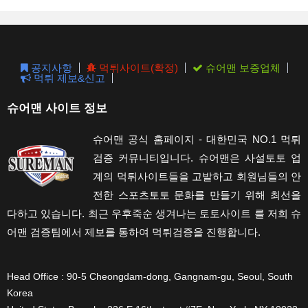
the
sear
pane
공지사항
먹튀사이트(확정)
슈어맨 보증업체
먹튀 제보&신고
슈어맨 사이트 정보
슈어맨 공식 홈페이지 - 대한민국 NO.1 먹튀
검증 커뮤니티입니다. 슈어맨은 사설토토 업
계의 먹튀사이트들을 고발하고 회원님들의 안
전한 스포츠토토 문화를 만들기 위해 최선을
다하고 있습니다. 최근 우후죽순 생겨나는 토토사이트 를 저희 슈
어맨 검증팀에서 제보를 통하여 먹튀검증을 진행합니다.
Head Office : 90-5 Cheongdam-dong, Gangnam-gu, Seoul, South
Korea