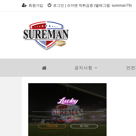
Skip
회원가입
로그인
|
슈어맨 먹튀검증 (텔레그램: sureman79)
to
content
공지사항
안전