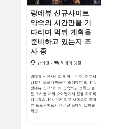
랑데뷰 신규사이트
약속의 시간만을 기
다리며 먹튀 계획을
준비하고 있는지 조
사 중
Post
Post
슈어맨
8 개의 댓글
author:
comments:
랑데뷰 신규사이트 먹튀는 언제, 어디서
당할지 모르기 때문에 조심해야 합니다.
랑데뷰 신규사이트 신속하고 정확도 높
은 조사를 저희 슈어맨에서 진행 하도록
해보겠습니다. 먼저 참고 사항으로 랑데
뷰 토토사이트가 생성된 도메인 날짜를
확인…