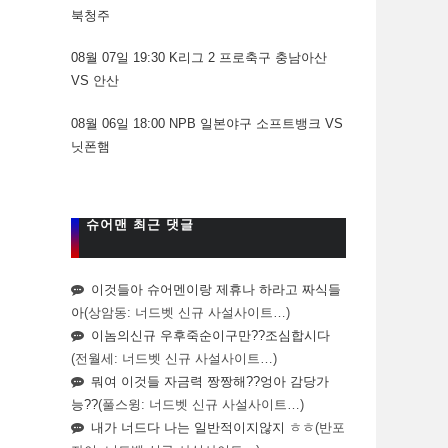
북청주
08월 07일 19:30 K리그 2 프로축구 충남아산
VS 안산
08월 06일 18:00 NPB 일본야구 소프트뱅크 VS
닛폰햄
슈어맨 최근 댓글
이것들아 슈어멘이랑 제휴나 하라고 짜식들
아
(상암동: 너드벳 신규 사설사이트…)
이놈의신규 우후죽순이구만??조심합시다
(전월세: 너드벳 신규 사설사이트…)
뭐여 이것들 자금력 짱짱해??엉아 감당가
능??
(풀스윙: 너드벳 신규 사설사이트…)
내가 너드다 나는 일반적이지않지 ㅎㅎ
(반포