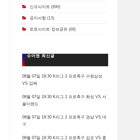
신규사이트
(890)
공지사항
(13)
토토사이트 정보공유
(68)
슈어맨 최신글
08월 07일 19:30 K리그 2 프로축구 수원삼성
VS 김해
08월 07일 19:30 K리그 2 프로축구 화성 VS 서
울이랜드
08월 07일 19:30 K리그 2 프로축구 경남 VS 대
구
08월 07일 19:30 K리그 2 프로축구 김포 VS 충