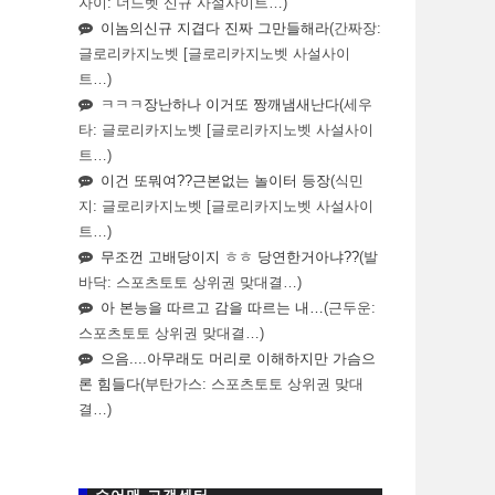
자이: 너드벳 신규 사설사이트…)
이놈의신규 지겹다 진짜 그만들해라
(간짜장:
글로리카지노벳 [글로리카지노벳 사설사이
트…)
ㅋㅋㅋ장난하나 이거또 짱깨냄새난다
(세우
타: 글로리카지노벳 [글로리카지노벳 사설사이
트…)
이건 또뭐여??근본없는 놀이터 등장
(식민
지: 글로리카지노벳 [글로리카지노벳 사설사이
트…)
무조껀 고배당이지 ㅎㅎ 당연한거아냐??
(발
바닥: 스포츠토토 상위권 맞대결…)
아 본능을 따르고 감을 따르는 내…
(근두운:
스포츠토토 상위권 맞대결…)
으음....아무래도 머리로 이해하지만 가슴으
론 힘들다
(부탄가스: 스포츠토토 상위권 맞대
결…)