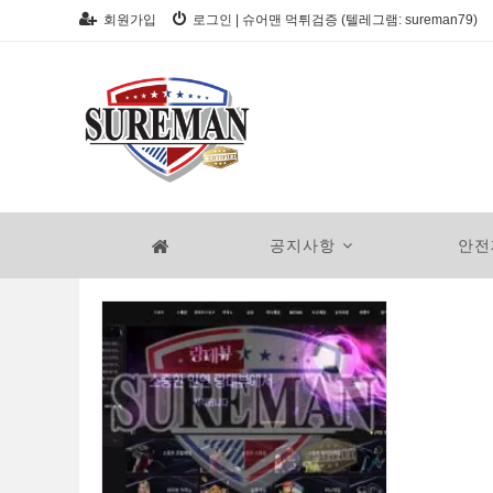
Skip
회원가입
로그인
|
슈어맨 먹튀검증 (텔레그램: sureman79)
to
content
공지사항
안전