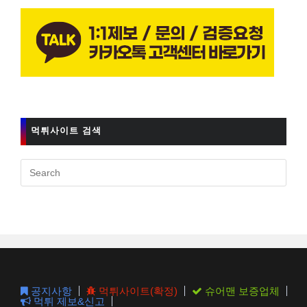
먹튀사이트 검색
Pres
Esc
to
clos
the
sear
pane
공지사항
먹튀사이트(확정)
슈어맨 보증업체
먹튀 제보&신고