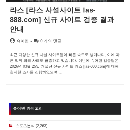
라스 [라스 사설사이트 las-
888.com] 신규 사이트 검증 결과
안내
Post
Post
슈어맨
0 개의 댓글
author:
comments:
최근 다양한 신규 사설 사이트들이 빠른 속도로 생겨나며, 이에 따
른 먹튀 피해 사례도 급증하고 있습니다. 이번에 슈어맨 검증팀은
2026년 03월 25일 개설된 신규 사이트 라스 [las-888.com]에 대해
철저한 조사를 진행하였으며,…
슈어맨 카테고리
스포츠분석
(2,263)