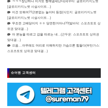
ㅋㅋㅋ장난하나 이거또 짱깨냄새난다
(세우타: 글로리카지노벳
[글로리카지노벳 사설사이트…)
이건 또뭐여??근본없는 놀이터 등장
(식민지: 글로리카지노벳
[글로리카지노벳 사설사이트…)
무조껀 고배당이지 ㅎㅎ 당연한거아냐??
(발바닥: 스포츠토토 상
위권 맞대결…)
아 본능을 따르고 감을 따르는 내…
(근두운: 스포츠토토 상위권
맞대결…)
으음....아무래도 머리로 이해하지만 가슴으론 힘들다
(부탄가스:
스포츠토토 상위권 맞대결…)
슈어맨 고객센터