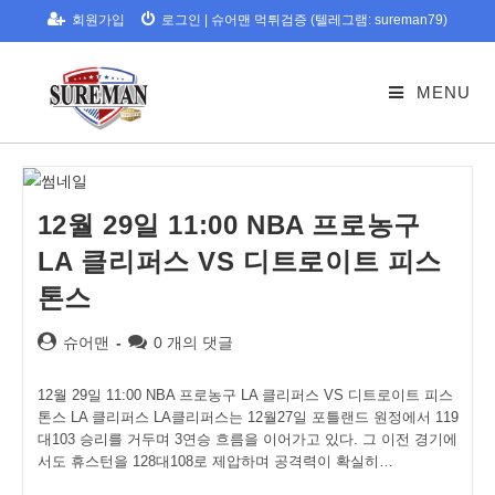
Skip
회원가입
로그인
|
슈어맨 먹튀검증 (텔레그램: sureman79)
to
content
MENU
12월 29일 11:00 NBA 프로농구
LA 클리퍼스 VS 디트로이트 피스
톤스
Post
Post
슈어맨
0 개의 댓글
author:
comments:
12월 29일 11:00 NBA 프로농구 LA 클리퍼스 VS 디트로이트 피스
톤스 LA 클리퍼스 LA클리퍼스는 12월27일 포틀랜드 원정에서 119
대103 승리를 거두며 3연승 흐름을 이어가고 있다. 그 이전 경기에
서도 휴스턴을 128대108로 제압하며 공격력이 확실히…