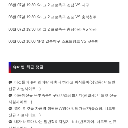
08월 07일 19:30 K리그 2 프로축구 경남 VS 대구
08월 07일 19:30 K리그 2 프로축구 김포 VS 충북청주
08월 07일 19:30 K리그 2 프로축구 충남아산 VS 안산
08월 06일 18:00 NPB 일본야구 소프트뱅크 VS 닛폰햄
슈어맨 최근 댓글
이것들아 슈어멘이랑 제휴나 하라고 짜식들아
(상암동: 너드벳
신규 사설사이트…)
이놈의신규 우후죽순이구만??조심합시다
(전월세: 너드벳 신규
사설사이트…)
뭐여 이것들 자금력 짱짱해??엉아 감당가능??
(풀스윙: 너드벳
신규 사설사이트…)
내가 너드다 나는 일반적이지않지 ㅎㅎ
(반포자이: 너드벳 신규