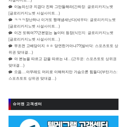
사설사이트…)
이놈의신규 지겹다 진짜 그만들해라
(간짜장: 글로리카지노벳
[글로리카지노벳 사설사이트…)
ㅋㅋㅋ장난하나 이거또 짱깨냄새난다
(세우타: 글로리카지노벳
[글로리카지노벳 사설사이트…)
이건 또뭐여??근본없는 놀이터 등장
(식민지: 글로리카지노벳
[글로리카지노벳 사설사이트…)
무조껀 고배당이지 ㅎㅎ 당연한거아냐??
(발바닥: 스포츠토토 상
위권 맞대결…)
아 본능을 따르고 감을 따르는 내…
(근두운: 스포츠토토 상위권
맞대결…)
으음....아무래도 머리로 이해하지만 가슴으론 힘들다
(부탄가스:
스포츠토토 상위권 맞대결…)
슈어맨 고객센터