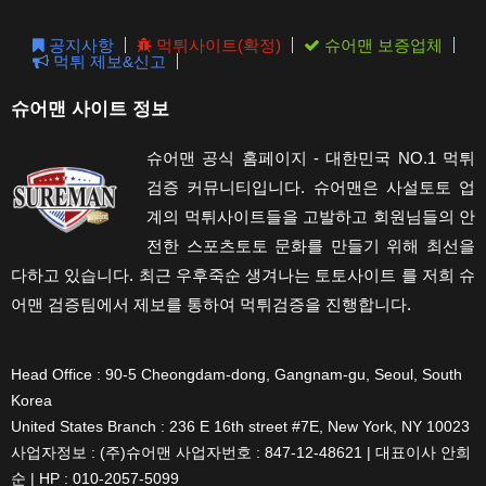
pane
공지사항
먹튀사이트(확정)
슈어맨 보증업체
먹튀 제보&신고
슈어맨 사이트 정보
슈어맨 공식 홈페이지 - 대한민국 NO.1 먹튀
검증 커뮤니티입니다. 슈어맨은 사설토토 업
계의 먹튀사이트들을 고발하고 회원님들의 안
전한 스포츠토토 문화를 만들기 위해 최선을
다하고 있습니다. 최근 우후죽순 생겨나는 토토사이트 를 저희 슈
어맨 검증팀에서 제보를 통하여 먹튀검증을 진행합니다.
Head Office : 90-5 Cheongdam-dong, Gangnam-gu, Seoul, South
Korea
United States Branch : 236 E 16th street #7E, New York, NY 10023
사업자정보 : (주)슈어맨 사업자번호 : 847-12-48621 | 대표이사 안희
순 | HP : 010-2057-5099