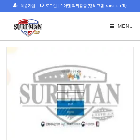
Skip
회원가입
로그인
|
슈어맨 먹튀검증 (텔레그램: sureman79)
to
content
MENU