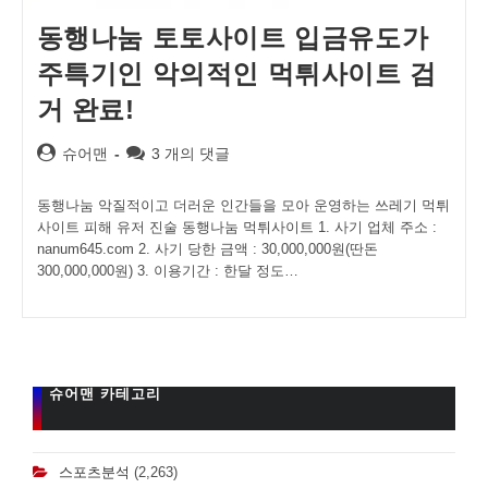
동행나눔 토토사이트 입금유도가
주특기인 악의적인 먹튀사이트 검
거 완료!
Post
Post
슈어맨
3 개의 댓글
author:
comments:
동행나눔 악질적이고 더러운 인간들을 모아 운영하는 쓰레기 먹튀
사이트 피해 유저 진술 동행나눔 먹튀사이트 1. 사기 업체 주소 :
nanum645.com 2. 사기 당한 금액 : 30,000,000원(딴돈
300,000,000원) 3. 이용기간 : 한달 정도…
슈어맨 카테고리
스포츠분석
(2,263)