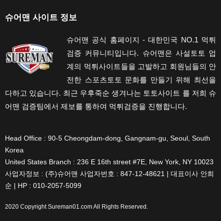
슈어맨 사이트 정보
슈어맨 공식 홈페이지 - 대한민국 NO.1 먹튀
검증 커뮤니티입니다. 슈어맨은 사설토토 업
계의 먹튀사이트들을 고발하고 회원님들의 안
전한 스포츠토토 문화를 만들기 위해 최선을
다하고 있습니다. 최근 우후죽순 생겨나는 토토사이트 를 저희 슈
어맨 검증팀에서 제보를 통하여 먹튀검증을 진행합니다.
Head Office : 90-5 Cheongdam-dong, Gangnam-gu, Seoul, South
Korea
United States Branch : 236 E 16th street #7E, New York, NY 10023
사업자정보 : (주)슈어맨 사업자번호 : 847-12-48621 | 대표이사 안희
순 | HP : 010-2057-5099
2020 Copyright
Sureman01.com
All Rights Reserved.