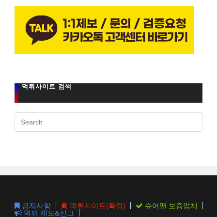
먹튀사이트 검색
Pres
Esc
to
clos
the
sear
pane
공지사항
먹튀사이트(확정)
슈어맨 보증업체
먹튀 제보&신고