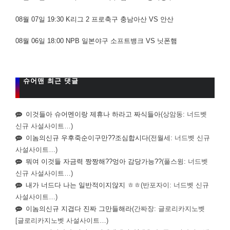
08월 07일 19:30 K리그 2 프로축구 충남아산 VS 안산
08월 06일 18:00 NPB 일본야구 소프트뱅크 VS 닛폰햄
슈어맨 최근 댓글
이것들아 슈어멘이랑 제휴나 하라고 짜식들아
(상암동: 너드벳
신규 사설사이트…)
이놈의신규 우후죽순이구만??조심합시다
(전월세: 너드벳 신규
사설사이트…)
뭐여 이것들 자금력 짱짱해??엉아 감당가능??
(풀스윙: 너드벳
신규 사설사이트…)
내가 너드다 나는 일반적이지않지 ㅎㅎ
(반포자이: 너드벳 신규
사설사이트…)
이놈의신규 지겹다 진짜 그만들해라
(간짜장: 글로리카지노벳
[글로리카지노벳 사설사이트…)