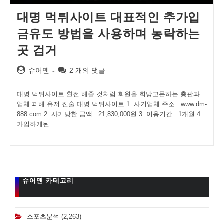
대명 먹튀사이트 대표적인 추가입
금유도 방법을 사용하며 농락하는
곳 검거
Post
Post
슈어맨
2 개의 댓글
author:
comments:
대명 먹튀사이트 환전 해줄 것처럼 회원을 희망고문하는 총판과
업체 피해 유저 진술 대명 먹튀사이트 1. 사기업체 주소 : www.dm-
888.com 2. 사기당한 금액 : 21,830,000원 3. 이용기간 : 1개월 4.
가입하게된…
슈어맨 카테고리
스포츠분석
(2,263)