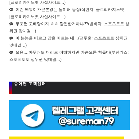
[글로리카지노벳 사설사이트…)
이건 또뭐여??근본없는 놀이터 등장
(식민지: 글로리카지노벳
[글로리카지노벳 사설사이트…)
무조껀 고배당이지 ㅎㅎ 당연한거아냐??
(발바닥: 스포츠토토 상
위권 맞대결…)
아 본능을 따르고 감을 따르는 내…
(근두운: 스포츠토토 상위권
맞대결…)
으음....아무래도 머리로 이해하지만 가슴으론 힘들다
(부탄가스:
스포츠토토 상위권 맞대결…)
슈어맨 고객센터