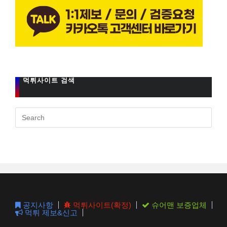
먹튀사이트 검색
Pres
Esc
to
clos
the
sear
pane
공지사항
먹튀사이트(확정)
슈어맨 보증업체
먹튀 제보&신고