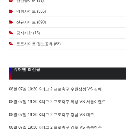
안전놀이터
(11)
먹튀사이트
(355)
신규사이트
(890)
공지사항
(13)
토토사이트 정보공유
(68)
슈어맨 최신글
08월 07일 19:30 K리그 2 프로축구 수원삼성 VS 김해
08월 07일 19:30 K리그 2 프로축구 화성 VS 서울이랜드
08월 07일 19:30 K리그 2 프로축구 경남 VS 대구
08월 07일 19:30 K리그 2 프로축구 김포 VS 충북청주