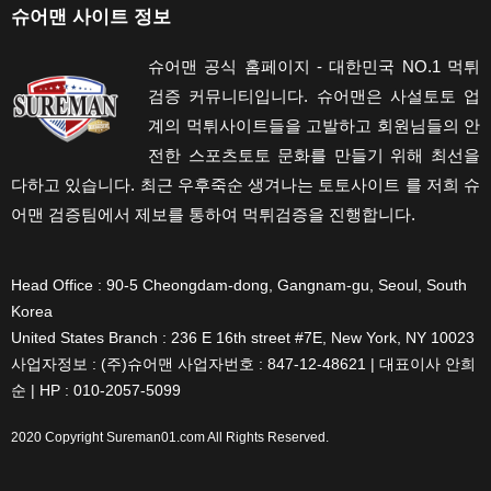
슈어맨 사이트 정보
슈어맨 공식 홈페이지 - 대한민국 NO.1 먹튀
검증 커뮤니티입니다. 슈어맨은 사설토토 업
계의 먹튀사이트들을 고발하고 회원님들의 안
전한 스포츠토토 문화를 만들기 위해 최선을
다하고 있습니다. 최근 우후죽순 생겨나는 토토사이트 를 저희 슈
어맨 검증팀에서 제보를 통하여 먹튀검증을 진행합니다.
Head Office : 90-5 Cheongdam-dong, Gangnam-gu, Seoul, South
Korea
United States Branch : 236 E 16th street #7E, New York, NY 10023
사업자정보 : (주)슈어맨 사업자번호 : 847-12-48621 | 대표이사 안희
순 | HP : 010-2057-5099
2020 Copyright
Sureman01.com
All Rights Reserved.