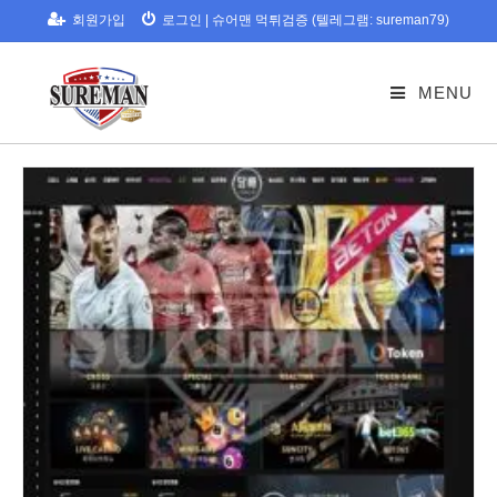
Skip
회원가입
로그인
|
슈어맨 먹튀검증 (텔레그램: sureman79)
to
content
MENU