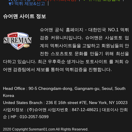
먹튀 제보&신고
슈어맨 사이트 정보
슈어맨 공식 홈페이지 - 대한민국 NO.1 먹튀
검증 커뮤니티입니다. 슈어맨은 사설토토 업
계의 먹튀사이트들을 고발하고 회원님들의 안
전한 스포츠토토 문화를 만들기 위해 최선을
다하고 있습니다. 최근 우후죽순 생겨나는 토토사이트 를 저희 슈
어맨 검증팀에서 제보를 통하여 먹튀검증을 진행합니다.
Head Office : 90-5 Cheongdam-dong, Gangnam-gu, Seoul, South
Korea
United States Branch : 236 E 16th street #7E, New York, NY 10023
사업자정보 : (주)슈어맨 사업자번호 : 847-12-48621 | 대표이사 안희
순 | HP : 010-2057-5099
2020 Copyright
Sureman01.com
All Rights Reserved.