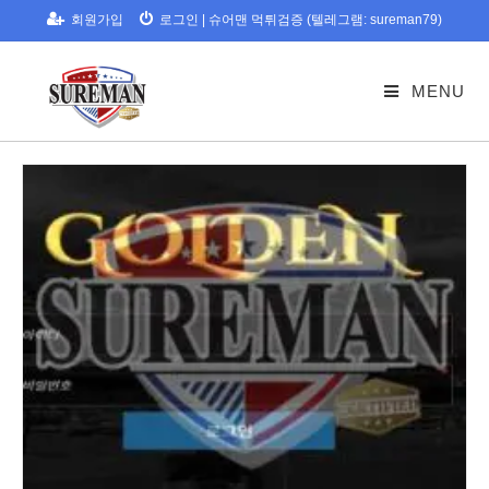
Skip
회원가입
로그인
|
슈어맨 먹튀검증 (텔레그램: sureman79)
to
content
MENU