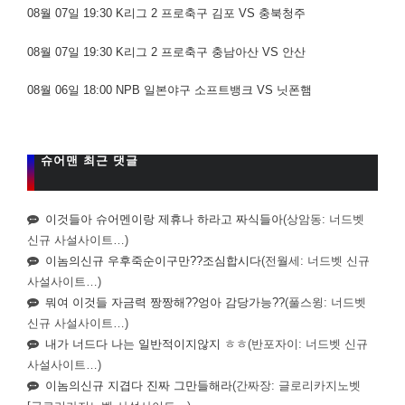
08월 07일 19:30 K리그 2 프로축구 김포 VS 충북청주
08월 07일 19:30 K리그 2 프로축구 충남아산 VS 안산
08월 06일 18:00 NPB 일본야구 소프트뱅크 VS 닛폰햄
슈어맨 최근 댓글
이것들아 슈어멘이랑 제휴나 하라고 짜식들아
(상암동: 너드벳
신규 사설사이트…)
이놈의신규 우후죽순이구만??조심합시다
(전월세: 너드벳 신규
사설사이트…)
뭐여 이것들 자금력 짱짱해??엉아 감당가능??
(풀스윙: 너드벳
신규 사설사이트…)
내가 너드다 나는 일반적이지않지 ㅎㅎ
(반포자이: 너드벳 신규
사설사이트…)
이놈의신규 지겹다 진짜 그만들해라
(간짜장: 글로리카지노벳