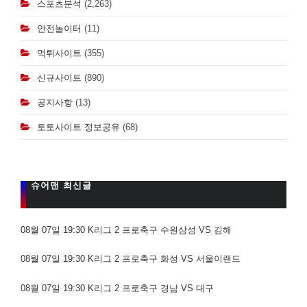
스포츠분석
(2,263)
안전놀이터
(11)
먹튀사이트
(355)
신규사이트
(890)
공지사항
(13)
토토사이트 정보공유
(68)
슈어맨 최신글
08월 07일 19:30 K리그 2 프로축구 수원삼성 VS 김해
08월 07일 19:30 K리그 2 프로축구 화성 VS 서울이랜드
08월 07일 19:30 K리그 2 프로축구 경남 VS 대구