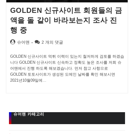
GOLDEN 신규사이트 회원들의 금
액을 돌 같이 바라보는지 조사 진
행 중
Post
Post
슈어맨
2 개의 댓글
author:
comments:
GOLDEN 신규사이트 먹튀 이력이 있는지 철저하게 검토를 하겠습
니다 GOLDEN 신규사이트 신속하고 정확도 높은 조사를 저희 슈
어맨에서 진행 하도록 해보겠습니다. 먼저 참고 사항으로
GOLDEN 토토사이트가 생성된 도메인 날짜를 확인 해보시면
2021년10월09일에…
슈어맨 카테고리