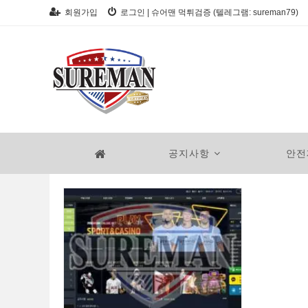
Skip
회원가입
로그인
|
슈어맨 먹튀검증 (텔레그램: sureman79)
to
content
공지사항
안전