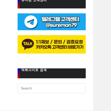
슈어맨 고객센터
먹튀사이트 검색
Press
Escape
to
close
the