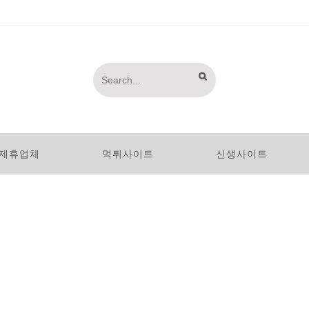
SUBMIT
Search
SEARCH
this
website
제휴업체
먹튀사이트
신생사이트