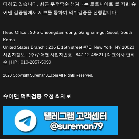
다하고 있습니다. 최근 우후죽순 생겨나는 토토사이트 를 저희 슈
어맨 검증팀에서 제보를 통하여 먹튀검증을 진행합니다.
Head Office : 90-5 Cheongdam-dong, Gangnam-gu, Seoul, South
Korea
United States Branch : 236 E 16th street #7E, New York, NY 10023
사업자정보 : (주)슈어맨 사업자번호 : 847-12-48621 | 대표이사 안희
순 | HP : 010-2057-5099
2020 Copyright
Sureman01.com
All Rights Reserved.
슈어맨 먹튀검증 요청 & 제보