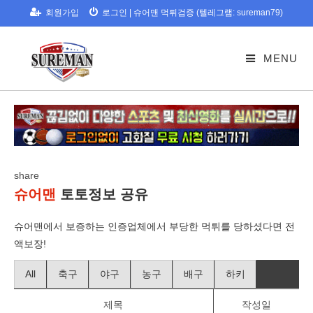
Skip
회원가입
로그인
|
슈어맨 먹튀검증 (텔레그램: sureman79)
to
content
MENU
share
슈어맨
토토정보 공유
슈어맨에서 보증하는 인증업체에서 부당한 먹튀를 당하셨다면 전
액보장!
All
축구
야구
농구
배구
하키
제목
작성일