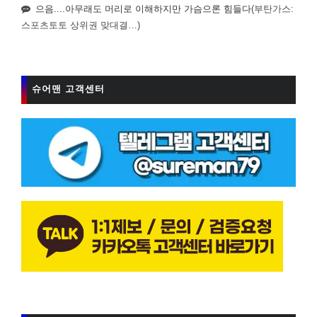
으음....아무래도 머리로 이해하지만 가슴으론 힘들다
(부탄가스:
스포츠토토 상위권 맞대결…)
슈어맨 고객센터