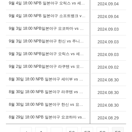
9월 4일 18:00 NPB 일본야구 오릭스 vs 세이부 스포츠 픽
2024.09.04
9월 4일 18:00 NPB 일본야구 소프트뱅크 vs 닛폰햄 스포츠픽
2024.09.04
9월 3일 18:00 NPB일본야구 요코하마 vs 히로시마 스포츠픽
2024.09.03
9월 3일 18:00 NPB일본야구 한신 vs 주니치 스포츠픽
2024.09.03
9월 3일 18:00 NPB일본야구 오릭스 vs 세이부 스포츠픽
2024.09.03
9월 2일 18:00 NPB일본야구 라쿠텐 vs 오릭스 스포츠픽
2024.09.02
8월 30일 18:00 NPB 일본야구 세이부 vs 닛폰햄 스포츠픽
2024.08.30
8월 30일 18:00 NPB 일본야구 라쿠텐 vs 오릭스 스포츠픽
2024.08.30
8월 30일 18:00 NPB 일본야구 한신 vs 요미우리 스포츠픽
2024.08.30
8월 29일 18:00 NPB 일본야구 요코하마 vs 한신 스포츠픽
2024.08.29