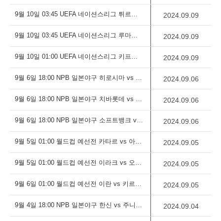
9월 10일 03:45 UEFA 네이션스리그 튀르키예 vs 아이슬란드 스포츠픽
2024.09.09
9월 10일 03:45 UEFA 네이션스리그 루마니아 vs 리투아니아 스포츠픽
2024.09.09
9월 10일 01:00 UEFA 네이션스리그 키프로스 vs 코소보 스포츠 픽
2024.09.09
9월 6일 18:00 NPB 일본야구 히로시마 vs 주니치 스포츠픽
2024.09.06
9월 6일 18:00 NPB 일본야구 치바롯데 vs 라쿠텐 스포츠픽
2024.09.06
9월 6일 18:00 NPB 일본야구 소프트뱅크 vs 세이부 스포츠픽
2024.09.06
9월 5일 01:00 월드컵 예선전 카타르 vs 아랍에미리트 스포츠픽
2024.09.05
9월 5일 01:00 월드컵 예선전 이라크 vs 오만 스포츠픽
2024.09.05
9월 6일 01:00 월드컵 예선전 이란 vs 키르기스스탄 스포츠픽
2024.09.05
9월 4일 18:00 NPB 일본야구 한신 vs 주니치 스포츠픽
2024.09.04