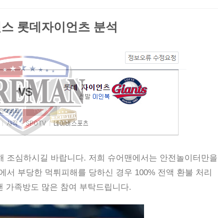
트윈스 롯데자이언츠 분석
해 조심하시길 바랍니다. 저희 슈어맨에서는 안전놀이터만을
서 부당한 먹튀피해를 당하신 경우 100% 전액 환불 처리
맨 가족방도 많은 참여 부탁드립니다.