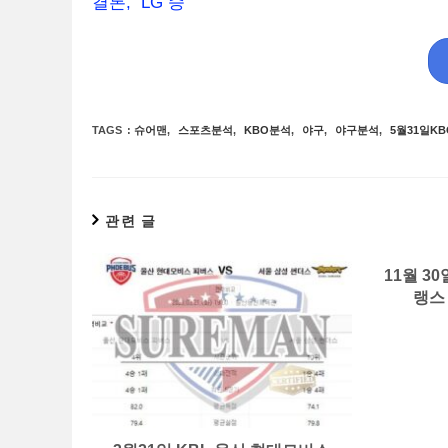
결론, LG 승
TAGS
:
슈어맨
,
스포츠분석
,
KBO분석
,
야구
,
야구분석
,
5월31일K
관련 글
11월 30
랭스 