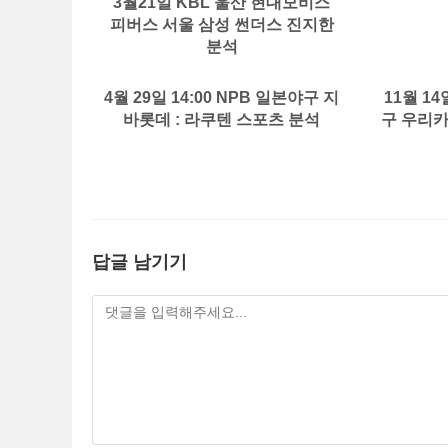
3월21일 KBL 울산 현대모비스
피버스 서울 삼성 썬더스 진지한
분석
4월 29일 14:00 NPB 일본야구 지
11월 14
바롯데 : 라쿠텐 스포츠 분석
구 우리카
답글 남기기