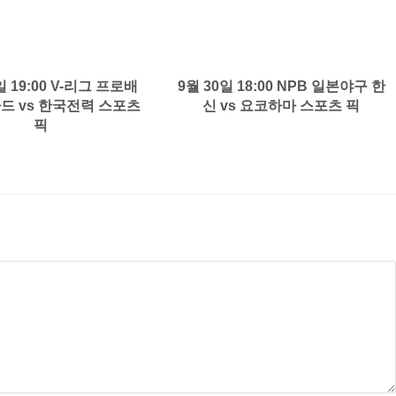
일 19:00 V-리그 프로배
9월 30일 18:00 NPB 일본야구 한
드 vs 한국전력 스포츠
신 vs 요코하마 스포츠 픽
픽