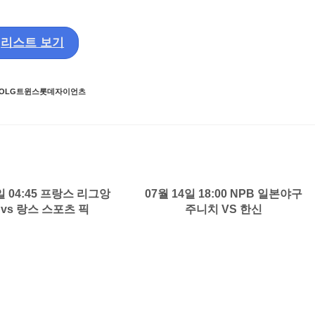
리스트 보기
BOLG트윈스롯데자이언츠
일 04:45 프랑스 리그앙
07월 14일 18:00 NPB 일본야구
vs 랑스 스포츠 픽
주니치 VS 한신