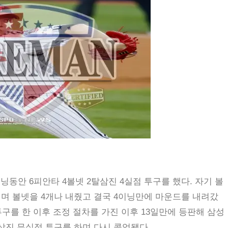
동안 6피안타 4볼넷 2탈삼진 4실점 투구를 했다. 자기 볼
지며 볼넷을 4개나 내줬고 결국 4이닝만에 마운드를 내려갔
투구를 한 이후 조정 절차를 가진 이후 13일만에 등판해 삼성
삼진 무실점 투구를 하며 다시 콜업됐다.