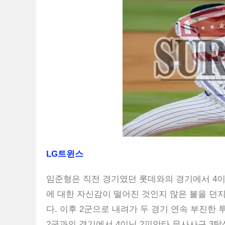
LG트윈스
임준형은 직전 경기였던 롯데와의 경기에서 4이닝
에 대한 자신감이 떨어진 것인지 많은 볼을 던
다. 이후 2군으로 내려가 두 경기 연속 부진한 
2군과의 경기에서 4이닝 2피안타 무사사구 3탈