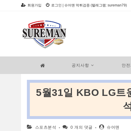
Skip
회원가입
로그인
|
슈어맨 먹튀검증 (텔레그램: sureman79)
to
content
공지사항
안전
5월31일 KBO L
Post
Post
Post
스포츠분석
0 개의 댓글
슈어맨