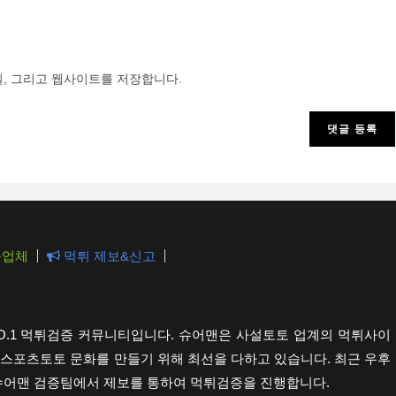
일, 그리고 웹사이트를 저장합니다.
증업체
먹튀 제보&신고
NO.1 먹튀검증 커뮤니티입니다. 슈어맨은 사설토토 업계의 먹튀사이
스포츠토토 문화를 만들기 위해 최선을 다하고 있습니다. 최근 우후
슈어맨 검증팀에서 제보를 통하여 먹튀검증을 진행합니다.