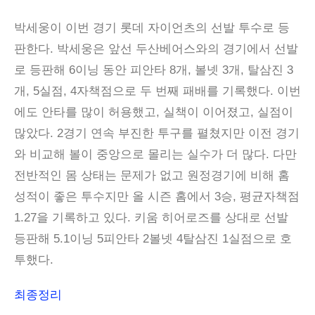
박세웅이 이번 경기 롯데 자이언츠의 선발 투수로 등
판한다. 박세웅은 앞선 두산베어스와의 경기에서 선발
로 등판해 6이닝 동안 피안타 8개, 볼넷 3개, 탈삼진 3
개, 5실점, 4자책점으로 두 번째 패배를 기록했다. 이번
에도 안타를 많이 허용했고, 실책이 이어졌고, 실점이
많았다. 2경기 연속 부진한 투구를 펼쳤지만 이전 경기
와 비교해 볼이 중앙으로 몰리는 실수가 더 많다. 다만
전반적인 몸 상태는 문제가 없고 원정경기에 비해 홈
성적이 좋은 투수지만 올 시즌 홈에서 3승, 평균자책점
1.27을 기록하고 있다. 키움 히어로즈를 상대로 선발
등판해 5.1이닝 5피안타 2볼넷 4탈삼진 1실점으로 호
투했다.
최종정리