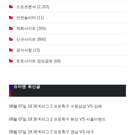
스포츠분석
(2,263)
안전놀이터
(11)
먹튀사이트
(355)
신규사이트
(890)
공지사항
(13)
토토사이트 정보공유
(68)
슈어맨 최신글
08월 07일 19:30 K리그 2 프로축구 수원삼성 VS 김해
08월 07일 19:30 K리그 2 프로축구 화성 VS 서울이랜드
08월 07일 19:30 K리그 2 프로축구 경남 VS 대구