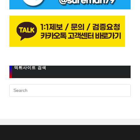
먹튀사이트 검색
Pres
Esc
to
clos
the
sear
pane