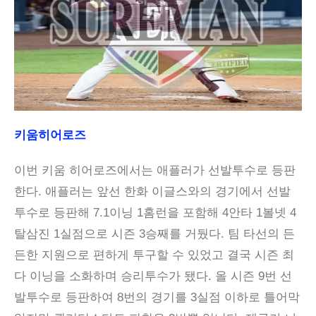
키움히어로즈
이번 키움 히어로즈에서는 애플러가 선발투수로 등판
한다. 애플러는 앞선 한화 이글스와의 경기에서 선발
투수로 등판해 7.1이닝 1홈런을 포함해 4안타 1볼넷 4
탈삼진 1실점으로 시즌 3승째를 거뒀다. 팀 타선의 든
든한 지원으로 편하게 투구할 수 있었고 결국 시즌 최
다 이닝을 소화하며 승리투수가 됐다. 올 시즌 9번 선
발투수로 등판하여 8번의 경기를 3실점 이하로 틀어막