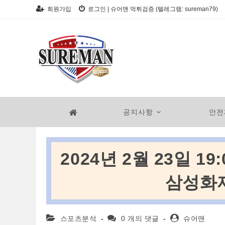
Skip
회원가입
로그인
|
슈어맨 먹튀검증 (텔레그램: sureman79)
to
content
공지사항
안전
2024년 2월 23일 1
삼성화
Post
Post
Post
스포츠분석
0 개의 댓글
슈어맨