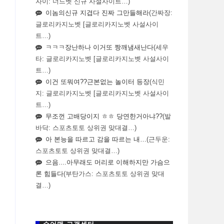
자이: 너드벳 신규 사설사이트…)
이놈의신규 지겹다 진짜 그만들해라
(간짜장:
글로리카지노벳 [글로리카지노벳 사설사이
트…)
ㅋㅋㅋ장난하나 이거또 짱깨냄새난다
(세우
타: 글로리카지노벳 [글로리카지노벳 사설사이
트…)
이건 또뭐여??근본없는 놀이터 등장
(식민
지: 글로리카지노벳 [글로리카지노벳 사설사이
트…)
무조껀 고배당이지 ㅎㅎ 당연한거아냐??
(발
바닥: 스포츠토토 상위권 맞대결…)
아 본능을 따르고 감을 따르는 내…
(근두운:
스포츠토토 상위권 맞대결…)
으음....아무래도 머리로 이해하지만 가슴으
론 힘들다
(부탄가스: 스포츠토토 상위권 맞대
결…)