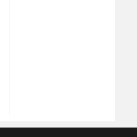
search
panel.