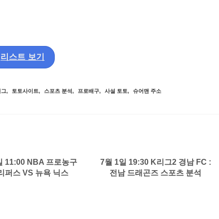
리스트 보기
리그
,
토토사이트
,
스포츠 분석
,
프로배구
,
사설 토토
,
슈어맨 주소
일 11:00 NBA 프로농구
7월 1일 19:30 K리그2 경남 FC :
리퍼스 VS 뉴욕 닉스
전남 드래곤즈 스포츠 분석