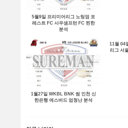
5월9일 프리미어리그 노팅엄 포
레스트 FC 사우샘프턴 FC 찐한
분석
11월 04
리그 서울
1월27일 WKBL BNK 썸 인천 신
한은행 에스버드 엄청난 분석