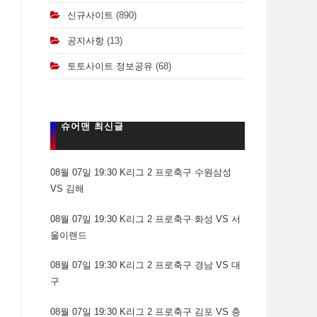
신규사이트
(890)
공지사항
(13)
토토사이트 정보공유
(68)
슈어맨 최신글
08월 07일 19:30 K리그 2 프로축구 수원삼성
VS 김해
08월 07일 19:30 K리그 2 프로축구 화성 VS 서
울이랜드
08월 07일 19:30 K리그 2 프로축구 경남 VS 대
구
08월 07일 19:30 K리그 2 프로축구 김포 VS 충