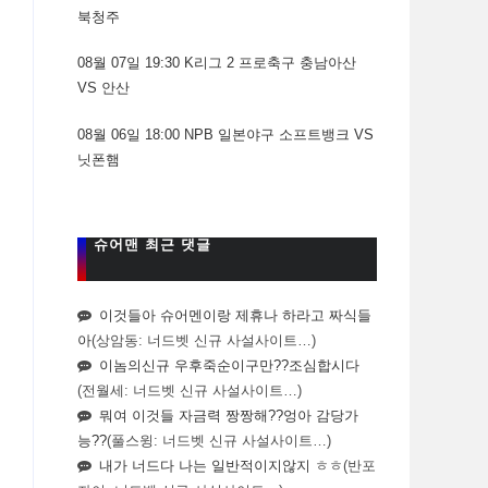
북청주
08월 07일 19:30 K리그 2 프로축구 충남아산
VS 안산
08월 06일 18:00 NPB 일본야구 소프트뱅크 VS
닛폰햄
슈어맨 최근 댓글
이것들아 슈어멘이랑 제휴나 하라고 짜식들
아
(상암동: 너드벳 신규 사설사이트…)
이놈의신규 우후죽순이구만??조심합시다
(전월세: 너드벳 신규 사설사이트…)
뭐여 이것들 자금력 짱짱해??엉아 감당가
능??
(풀스윙: 너드벳 신규 사설사이트…)
내가 너드다 나는 일반적이지않지 ㅎㅎ
(반포