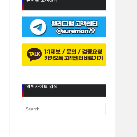
슈어맨 고객센터
먹튀사이트 검색
Press
Escape
to
close
the