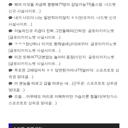
뭐여 이것들 자금력 짱짱해??엉아 감당가능??
(풀스윙: 너드벳
신규 사설사이트…)
내가 너드다 나는 일반적이지않지 ㅎㅎ
(반포자이: 너드벳 신규
사설사이트…)
이놈의신규 지겹다 진짜 그만들해라
(간짜장: 글로리카지노벳
[글로리카지노벳 사설사이트…)
ㅋㅋㅋ장난하나 이거또 짱깨냄새난다
(세우타: 글로리카지노벳
[글로리카지노벳 사설사이트…)
이건 또뭐여??근본없는 놀이터 등장
(식민지: 글로리카지노벳
[글로리카지노벳 사설사이트…)
무조껀 고배당이지 ㅎㅎ 당연한거아냐??
(발바닥: 스포츠토토 상
위권 맞대결…)
아 본능을 따르고 감을 따르는 내…
(근두운: 스포츠토토 상위권
맞대결…)
으음....아무래도 머리로 이해하지만 가슴으론 힘들다
(부탄가스:
스포츠토토 상위권 맞대결…)