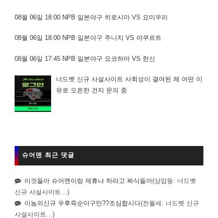
08월 06일 18:00 NPB 일본야구 히로시마 VS 요미우리
08월 06일 18:00 NPB 일본야구 주니치 VS 야쿠르트
08월 06일 17:45 NPB 일본야구 요코하마 VS 한신
너드벳 신규 사설사이트 사회성이 결여된 체 어떤 이
유로 오픈한 건지 문의 중
슈어맨 최근 댓글
이것들아 슈어멘이랑 제휴나 하라고 짜식들아
(상암동: 너드벳
신규 사설사이트…)
이놈의신규 우후죽순이구만??조심합시다
(전월세: 너드벳 신규
사설사이트…)