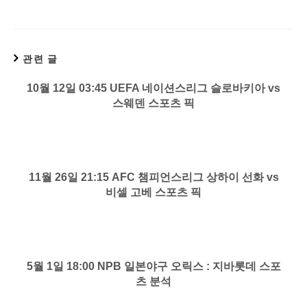
관련 글
10월 12일 03:45 UEFA 네이션스리그 슬로바키아 vs
스웨덴 스포츠 픽
11월 26일 21:15 AFC 챔피언스리그 상하이 선화 vs
비셀 고베 스포츠 픽
5월 1일 18:00 NPB 일본야구 오릭스 : 지바롯데 스포
츠 분석