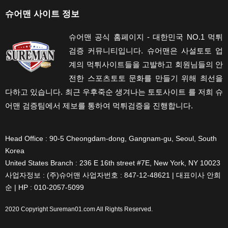
슈어맨 사이트 정보
슈어맨 공식 홈페이지 - 대한민국 NO.1 먹튀
검증 커뮤니티입니다. 슈어맨은 사설토토 업
계의 먹튀사이트들을 고발하고 회원님들의 안
전한 스포츠토토 문화를 만들기 위해 최선을
다하고 있습니다. 최근 우후죽순 생겨나는 토토사이트 를 저희 슈
어맨 검증팀에서 제보를 통하여 먹튀검증을 진행합니다.
Head Office : 90-5 Cheongdam-dong, Gangnam-gu, Seoul, South
Korea
United States Branch : 236 E 16th street #7E, New York, NY 10023
사업자정보 : (주)슈어맨 사업자번호 : 847-12-48621 | 대표이사 안희
순 | HP : 010-2057-5099
2020 Copyright
Sureman01.com
All Rights Reserved.