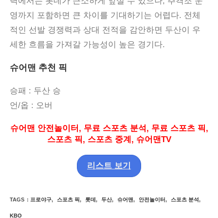
력에서는 롯데가 근소하게 앞설 수 있으나
,
추격조 운
영까지 포함하면 큰 차이를 기대하기는 어렵다
.
전체
적인 선발 경쟁력과 상대 전적을 감안하면 두산이 우
세한 흐름을 가져갈 가능성이 높은 경기다
.
슈어맨 추천 픽
승패
: 두산
승
언
/
옵
:
오버
슈어맨 안전놀이터
,
무료 스포츠 분석
,
무료 스포츠 픽
,
스포츠 픽
,
스포츠 중계
,
슈어맨
TV
리스트 보기
TAGS
:
프로야구
,
스포츠 픽
,
롯데
,
두산
,
슈어맨
,
안전놀이터
,
스포츠 분석
,
KBO