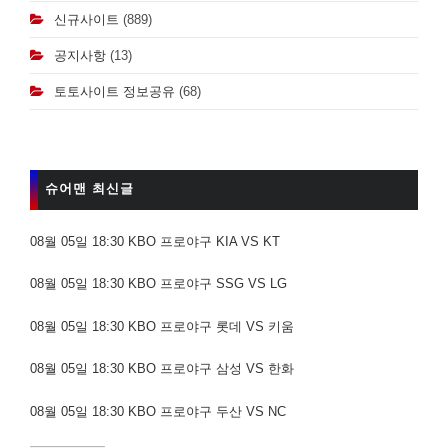
신규사이트
(889)
공지사항
(13)
토토사이트 정보공유
(68)
슈어맨 최신글
08월 05일 18:30 KBO 프로야구 KIA VS KT
08월 05일 18:30 KBO 프로야구 SSG VS LG
08월 05일 18:30 KBO 프로야구 롯데 VS 키움
08월 05일 18:30 KBO 프로야구 삼성 VS 한화
08월 05일 18:30 KBO 프로야구 두산 VS NC