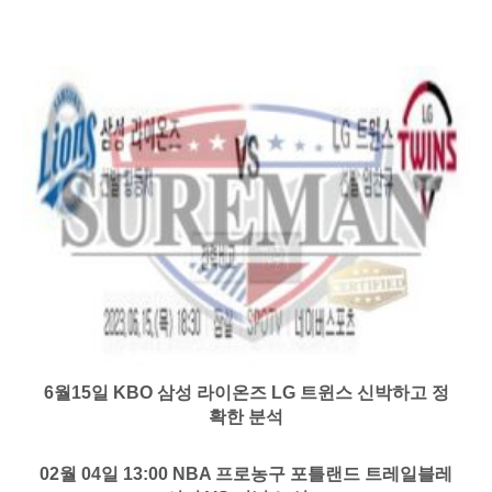
6월15일 KBO 삼성 라이온즈 LG 트윈스 신박하고 정
확한 분석
02월 04일 13:00 NBA 프로농구 포틀랜드 트레일블레