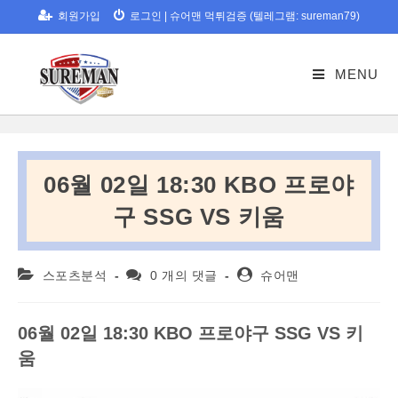
Skip
회원가입
로그인
|
슈어맨 먹튀검증 (텔레그램: sureman79)
to
content
MENU
06월 02일 18:30 KBO 프로야
구 SSG VS 키움
Post
Post
Post
스포츠분석
0 개의 댓글
슈어맨
category:
comments:
author:
06
월
02
일
18:30 KBO
프로야구
SSG VS 키
움