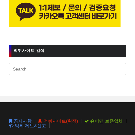
먹튀사이트 검색
Pres
Esc
to
clos
the
sear
pane
공지사항
먹튀사이트(확정)
슈어맨 보증업체
먹튀 제보&신고