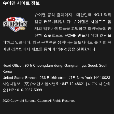
슈어맨 사이트 정보
슈어맨 공식 홈페이지 - 대한민국 NO.1 먹튀
검증 커뮤니티입니다. 슈어맨은 사설토토 업
계의 먹튀사이트들을 고발하고 회원님들의 안
전한 스포츠토토 문화를 만들기 위해 최선을
다하고 있습니다. 최근 우후죽순 생겨나는 토토사이트 를 저희 슈
어맨 검증팀에서 제보를 통하여 먹튀검증을 진행합니다.
Head Office : 90-5 Cheongdam-dong, Gangnam-gu, Seoul, South
Korea
United States Branch : 236 E 16th street #7E, New York, NY 10023
사업자정보 : (주)슈어맨 사업자번호 : 847-12-48621 | 대표이사 안희
순 | HP : 010-2057-5099
2020 Copyright
Sureman01.com
All Rights Reserved.