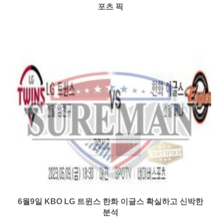
포츠 픽
6월9일 KBO LG 트윈스 한화 이글스 확실하고 신박한
분석