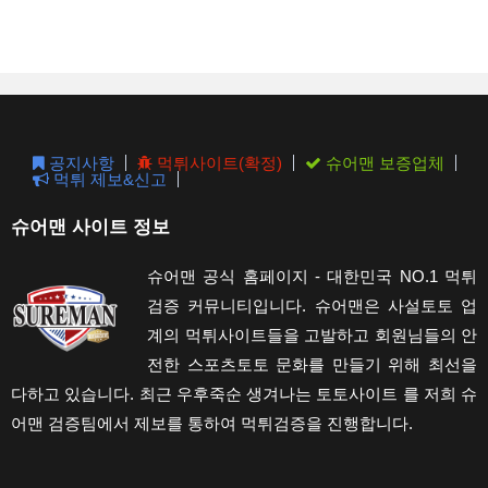
to
clos
the
sear
pane
공지사항
먹튀사이트(확정)
슈어맨 보증업체
먹튀 제보&신고
슈어맨 사이트 정보
슈어맨 공식 홈페이지 - 대한민국 NO.1 먹튀
검증 커뮤니티입니다. 슈어맨은 사설토토 업
계의 먹튀사이트들을 고발하고 회원님들의 안
전한 스포츠토토 문화를 만들기 위해 최선을
다하고 있습니다. 최근 우후죽순 생겨나는 토토사이트 를 저희 슈
어맨 검증팀에서 제보를 통하여 먹튀검증을 진행합니다.