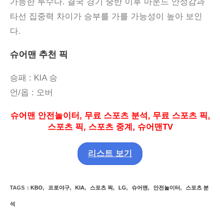
가능한 투수다
.
결국 경기 중반 이후 마운드 안정감과
타선 집중력 차이가 승부를 가를 가능성이 높아 보인
다
.
슈어맨 추천 픽
승패
: KIA 승
언
/
옵
:
오버
슈어맨 안전놀이터
,
무료 스포츠 분석
,
무료 스포츠 픽
,
스포츠 픽
,
스포츠 중계
,
슈어맨
TV
리스트 보기
TAGS
:
KBO
,
프로야구
,
KIA
,
스포츠 픽
,
LG
,
슈어맨
,
안전놀이터
,
스포츠 분
석