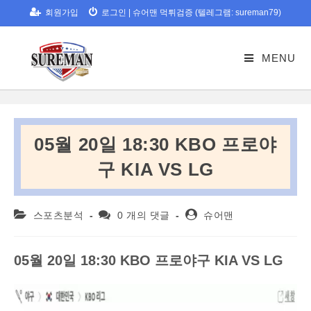
Skip
회원가입
로그인
|
슈어맨 먹튀검증 (텔레그램: sureman79)
to
content
MENU
05월 20일 18:30 KBO 프로야
구 KIA VS LG
Post
Post
Post
스포츠분석
0 개의 댓글
슈어맨
category:
comments:
author:
05
월
20
일
18:30 KBO
프로야구
KIA VS LG