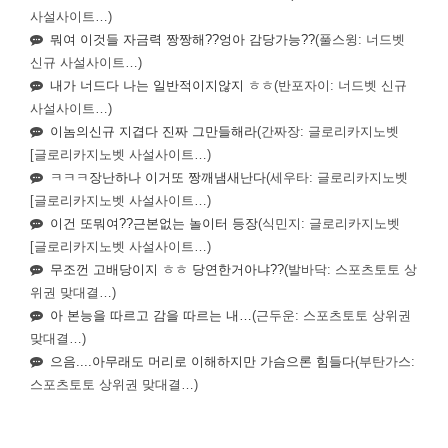
사설사이트…)
뭐여 이것들 자금력 짱짱해??엉아 감당가능??
(풀스윙: 너드벳
신규 사설사이트…)
내가 너드다 나는 일반적이지않지 ㅎㅎ
(반포자이: 너드벳 신규
사설사이트…)
이놈의신규 지겹다 진짜 그만들해라
(간짜장: 글로리카지노벳
[글로리카지노벳 사설사이트…)
ㅋㅋㅋ장난하나 이거또 짱깨냄새난다
(세우타: 글로리카지노벳
[글로리카지노벳 사설사이트…)
이건 또뭐여??근본없는 놀이터 등장
(식민지: 글로리카지노벳
[글로리카지노벳 사설사이트…)
무조껀 고배당이지 ㅎㅎ 당연한거아냐??
(발바닥: 스포츠토토 상
위권 맞대결…)
아 본능을 따르고 감을 따르는 내…
(근두운: 스포츠토토 상위권
맞대결…)
으음....아무래도 머리로 이해하지만 가슴으론 힘들다
(부탄가스:
스포츠토토 상위권 맞대결…)