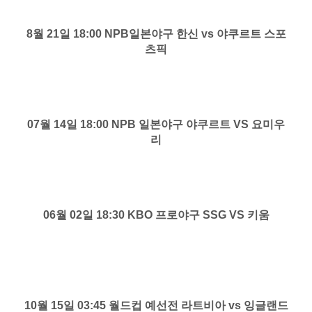
8월 21일 18:00 NPB일본야구 한신 vs 야쿠르트 스포
츠픽
07월 14일 18:00 NPB 일본야구 야쿠르트 VS 요미우
리
06월 02일 18:30 KBO 프로야구 SSG VS 키움
10월 15일 03:45 월드컵 예선전 라트비아 vs 잉글랜드