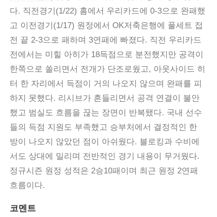
다. 직전경기(1/22) 홈에서 우리카드에 0-3으로 완패했
고 이전경기(1/17) 원정에서 OK저축은행에 풀세트 접
전 끝 2-3으로 패하며 3연패에 빠졌다. 직전 우리카드
전에서는 미힐 아히가 18득점으로 분전했지만 공격이
한쪽으로 쏠리면서 전개가 단조로웠고, 아웃사이드 히
터 한 자리에서 득점이 거의 나오지 않으며 완패를 피
하지 못했다. 리시브가 흔들리면서 공격 연결이 불안
했고 범실도 흐름을 끊는 장면이 반복됐다. 국내 선수
들의 득점 지원도 부족했고 승부처에서 결정적인 한
방이 나오지 않았던 점이 아쉬웠다. 블로킹과 수비에
서도 상대에 밀리며 전반적인 경기 내용이 무거웠다.
정규시즌 원정 성적은 2승10패이며 최근 원정 2연패
흐름이다.
코멘트