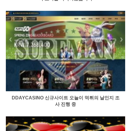
DDAYCASINO 신규사이트 오늘이 먹튀의 날인지 조
사 진행 중