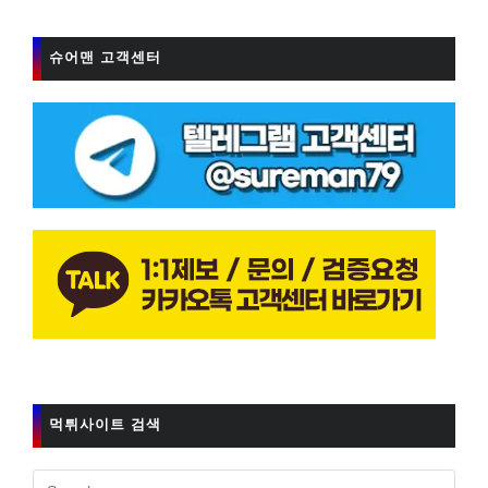
슈어맨 고객센터
먹튀사이트 검색
Pres