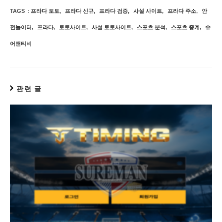
TAGS
:
프라다 토토
,
프라다 신규
,
프라다 검증
,
사설 사이트
,
프라다 주소
,
안
전놀이터
,
프라다
,
토토사이트
,
사설 토토사이트
,
스포츠 분석
,
스포츠 중계
,
슈
어맨티비
관련 글