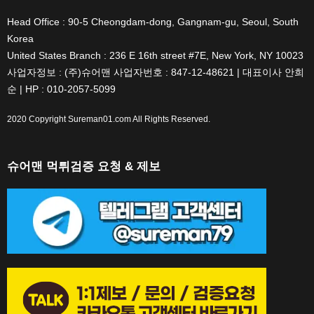
Head Office : 90-5 Cheongdam-dong, Gangnam-gu, Seoul, South
Korea
United States Branch : 236 E 16th street #7E, New York, NY 10023
사업자정보 : (주)슈어맨 사업자번호 : 847-12-48621 | 대표이사 안희
순 | HP : 010-2057-5099
2020 Copyright
Sureman01.com
All Rights Reserved.
슈어맨 먹튀검증 요청 & 제보