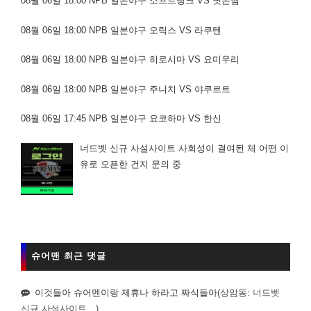
08월 06일 18:00 NPB 일본야구 소프트뱅크 VS 닛폰햄
08월 06일 18:00 NPB 일본야구 오릭스 VS 라쿠텐
08월 06일 18:00 NPB 일본야구 히로시마 VS 요미우리
08월 06일 18:00 NPB 일본야구 주니치 VS 야쿠르트
08월 06일 17:45 NPB 일본야구 요코하마 VS 한신
너드벳 신규 사설사이트 사회성이 결여된 체 어떤 이
유로 오픈한 건지 문의 중
슈어맨 최근 댓글
이것들아 슈어멘이랑 제휴나 하라고 짜식들아
(상암동: 너드벳
신규 사설사이트…)